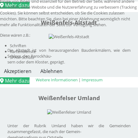
Einige von ihnen sind essenziell für den Betrieb der Seite, während andere
Mehr dazu
uns helfen, diese Website und die Nutzererfahrung zu verbessern (Tracking
Cookies). Sie können selbst entscheiden, ob Sie die Cookies zulassen
möchten. Bitte beachten Sie, dass bei einer Ablehnung womöglich nicht
Weißenfels-Altstadt
mehr alle Funktionalitäten der Seite zur Verfügung stehen.
Diese wären z.B.:
Schriften
Die Altstadt ist von herausragenden Baudenkmälern, wie dem
Kartendienste
Schloss, den Barockhäu-
SPAM-Schutz
sern oder dem Kloster, geprägt.
Akzeptieren
Ablehnen
Weitere Informationen
|
Impressum
Mehr dazu
Weißenfelser Umland
Unter der Rubrik Umland haben wir die Gemeinden
zusammengefasst, die nach der Gemein-
degebietsreform nun Ortsteile...