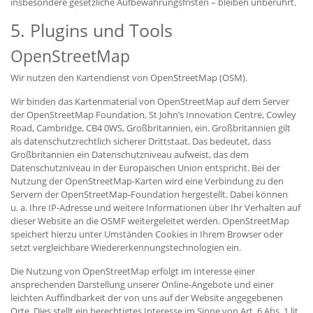
insbesondere gesetzliche Aufbewahrungsfristen – bleiben unberührt.
5. Plugins und Tools
OpenStreetMap
Wir nutzen den Kartendienst von OpenStreetMap (OSM).
Wir binden das Kartenmaterial von OpenStreetMap auf dem Server
der OpenStreetMap Foundation, St John’s Innovation Centre, Cowley
Road, Cambridge, CB4 0WS, Großbritannien, ein. Großbritannien gilt
als datenschutzrechtlich sicherer Drittstaat. Das bedeutet, dass
Großbritannien ein Datenschutzniveau aufweist, das dem
Datenschutzniveau in der Europäischen Union entspricht. Bei der
Nutzung der OpenStreetMap-Karten wird eine Verbindung zu den
Servern der OpenStreetMap-Foundation hergestellt. Dabei können
u. a. Ihre IP-Adresse und weitere Informationen über Ihr Verhalten auf
dieser Website an die OSMF weitergeleitet werden. OpenStreetMap
speichert hierzu unter Umständen Cookies in Ihrem Browser oder
setzt vergleichbare Wiedererkennungstechnologien ein.
Die Nutzung von OpenStreetMap erfolgt im Interesse einer
ansprechenden Darstellung unserer Online-Angebote und einer
leichten Auffindbarkeit der von uns auf der Website angegebenen
Orte. Dies stellt ein berechtigtes Interesse im Sinne von Art. 6 Abs. 1 lit.