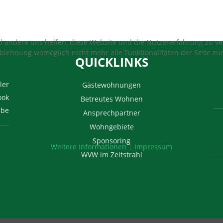
nd andere uns helfen, diese Website und die Nutzererfahrung zu ver
Ablehnung womöglich nicht mehr alle Funktionalitäten der Seite zu
QUICKLINKS
ler
Gästewohnungen
ook
Betreutes Wohnen
ube
Ansprechpartner
Wohngebiete
Sponsoring
Weitere Informationen
|
Impressum
WVW im Zeitstrahl