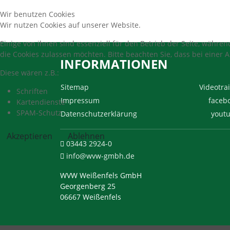
Wir benutzen Cookies
Wir nutzen Cookies auf unserer Website.
Einige von ihnen sind essenziell für den Betrieb der Seite, währe
die Cookies zulassen möchten. Bitte beachten Sie, dass bei einer 
INFORMATIONEN
Diese wären z.B.:
Sitemap
Videotrai
Schriften
Impressum
faceb
Kartendienste
SPAM-Schutz
Datenschutzerklärung
yout
Akzeptieren
Ablehnen
03443 2924-0
info@wvw-gmbh.de
WVW Weißenfels GmbH
Georgenberg 25
06667 Weißenfels