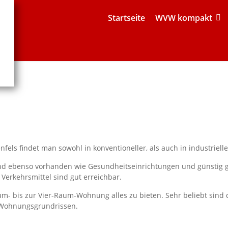
Startseite
WVW kompakt
nfels findet man sowohl in konventioneller, als auch in industriel
ind ebenso vorhanden wie Gesundheitseinrichtungen und günstig g
 Verkehrsmittel sind gut erreichbar.
m- bis zur Vier-Raum-Wohnung alles zu bieten. Sehr beliebt sin
 Wohnungsgrundrissen.