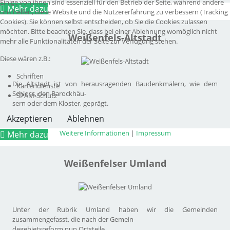
Einige von ihnen sind essenziell für den Betrieb der Seite, während andere
Mehr dazu
uns helfen, diese Website und die Nutzererfahrung zu verbessern (Tracking
Cookies). Sie können selbst entscheiden, ob Sie die Cookies zulassen
möchten. Bitte beachten Sie, dass bei einer Ablehnung womöglich nicht
Weißenfels-Altstadt
mehr alle Funktionalitäten der Seite zur Verfügung stehen.
Diese wären z.B.:
Schriften
Die Altstadt ist von herausragenden Baudenkmälern, wie dem
Kartendienste
Schloss, den Barockhäu-
SPAM-Schutz
sern oder dem Kloster, geprägt.
Akzeptieren
Ablehnen
Weitere Informationen
|
Impressum
Mehr dazu
Weißenfelser Umland
Unter der Rubrik Umland haben wir die Gemeinden
zusammengefasst, die nach der Gemein-
degebietsreform nun Ortsteile...