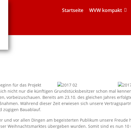
Startseite
WVW kompakt
eginn für das Projekt
ich nicht nur die künftigen Grundstücksbesitzer schon mal kenne
en, vorbeizuschauen. Bereits am 23.10. des gleichen Jahres erfolg
nahmen. Während dieser Zeit erwiesen sich unsere Vertragspartn
nd zügigen Bauablauf.
 und vor allen Dingen am begeisterten Publikum unsere Freude ha
ser Weihnachtsmarktes übergeben wurden. Somit sind es nun 10 un