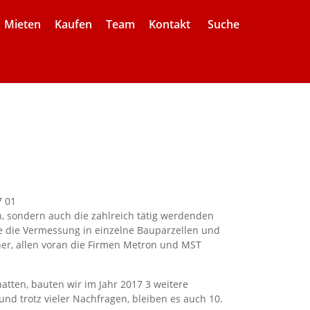
Mieten
Kaufen
Team
Kontakt
Suche
n, sondern auch die zahlreich tätig werdenden
te die Vermessung in einzelne Bauparzellen und
er, allen voran die Firmen Metron und MST
tten, bauten wir im Jahr 2017 3 weitere
d trotz vieler Nachfragen, bleiben es auch 10.