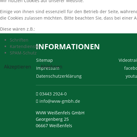
Wir nutzen Cookies auf unserer Website.
Einige von ihnen sind essenziell für den Betrieb der Seite, währe
die Cookies zulassen möchten. Bitte beachten Sie, dass bei einer 
Diese wären z.B.:
Schriften
INFORMATIONEN
Kartendienste
SPAM-Schutz
Sitemap
Videotrai
Akzeptieren
Ablehnen
Impressum
faceb
Datenschutzerklärung
yout
03443 2924-0
info@wvw-gmbh.de
WVW Weißenfels GmbH
Georgenberg 25
06667 Weißenfels