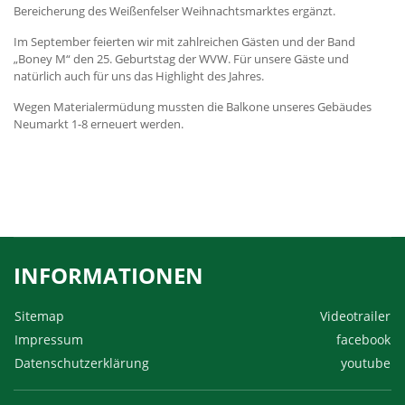
Bereicherung des Weißenfelser Weihnachtsmarktes ergänzt.
Im September feierten wir mit zahlreichen Gästen und der Band
„Boney M“ den 25. Geburtstag der WVW. Für unsere Gäste und
natürlich auch für uns das Highlight des Jahres.
Wegen Materialermüdung mussten die Balkone unseres Gebäudes
Neumarkt 1-8 erneuert werden.
INFORMATIONEN
Sitemap
Videotrailer
Impressum
facebook
Datenschutzerklärung
youtube