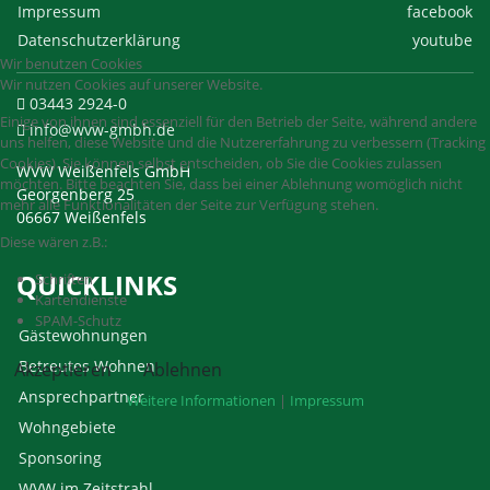
Impressum
facebook
Datenschutzerklärung
youtube
Wir benutzen Cookies
Wir nutzen Cookies auf unserer Website.
03443 2924-0
Einige von ihnen sind essenziell für den Betrieb der Seite, während andere
info@wvw-gmbh.de
uns helfen, diese Website und die Nutzererfahrung zu verbessern (Tracking
Cookies). Sie können selbst entscheiden, ob Sie die Cookies zulassen
WVW Weißenfels GmbH
möchten. Bitte beachten Sie, dass bei einer Ablehnung womöglich nicht
Georgenberg 25
mehr alle Funktionalitäten der Seite zur Verfügung stehen.
06667 Weißenfels
Diese wären z.B.:
QUICKLINKS
Schriften
Kartendienste
SPAM-Schutz
Gästewohnungen
Betreutes Wohnen
Akzeptieren
Ablehnen
Ansprechpartner
Weitere Informationen
|
Impressum
Wohngebiete
Sponsoring
WVW im Zeitstrahl