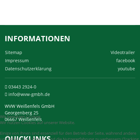
INFORMATIONEN
Sitemap
Videotrailer
Impressum
facebook
Datenschutzerklärung
youtube
03443 2924-0
info@wvw-gmbh.de
WVW Weißenfels GmbH
Georgenberg 25
Wir benutzen Cookies
06667 Weißenfels
Wir nutzen Cookies auf unserer Website.
Einige von ihnen sind essenziell für den Betrieb der Seite, während andere
QUICKLINKS
uns helfen, diese Website und die Nutzererfahrung zu verbessern (Tracking