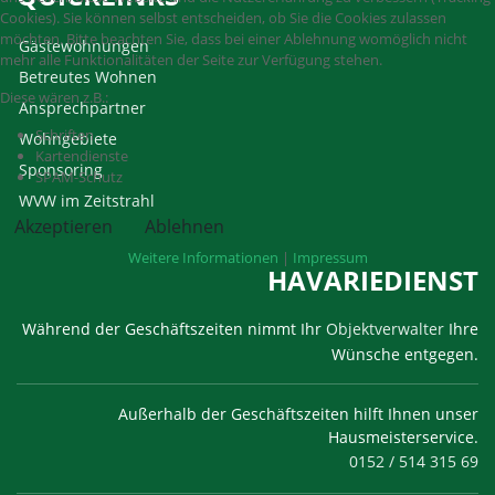
Cookies). Sie können selbst entscheiden, ob Sie die Cookies zulassen
möchten. Bitte beachten Sie, dass bei einer Ablehnung womöglich nicht
Gästewohnungen
mehr alle Funktionalitäten der Seite zur Verfügung stehen.
Betreutes Wohnen
Diese wären z.B.:
Ansprechpartner
Schriften
Wohngebiete
Kartendienste
Sponsoring
SPAM-Schutz
WVW im Zeitstrahl
Akzeptieren
Ablehnen
Weitere Informationen
|
Impressum
HAVARIEDIENST
Während der Geschäftszeiten nimmt Ihr
Objektverwalter
Ihre
Wünsche entgegen.
Außerhalb der Geschäftszeiten hilft Ihnen unser
Hausmeisterservice.
0152 / 514 315 69