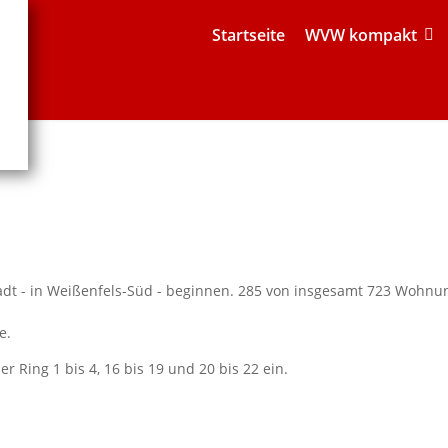
Startseite
WVW kompakt
adt - in Weißenfels-Süd - beginnen. 285 von insgesamt 723 Wohnu
e.
 Ring 1 bis 4, 16 bis 19 und 20 bis 22 ein.