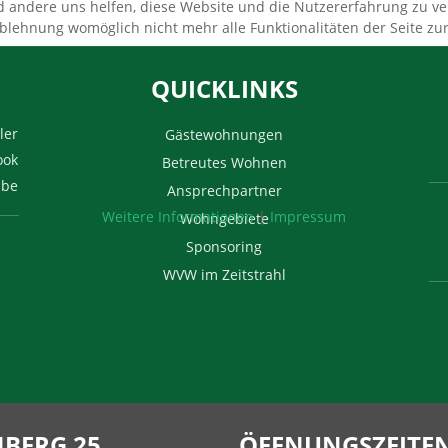
nd andere uns helfen, diese Website und die Nutzererfahrung zu ver
Ablehnung womöglich nicht mehr alle Funktionalitäten der Seite zu
QUICKLINKS
ler
Gästewohnungen
ook
Betreutes Wohnen
ube
Ansprechpartner
Weitere Informationen
|
Impressum
Wohngebiete
Sponsoring
WVW im Zeitstrahl
BERG 25
ÖFFNUNGSZEITEN 