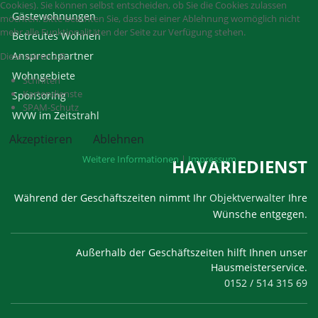
Cookies). Sie können selbst entscheiden, ob Sie die Cookies zulassen
Gästewohnungen
möchten. Bitte beachten Sie, dass bei einer Ablehnung womöglich nicht
mehr alle Funktionalitäten der Seite zur Verfügung stehen.
Betreutes Wohnen
Ansprechpartner
Diese wären z.B.:
Wohngebiete
Schriften
Kartendienste
Sponsoring
SPAM-Schutz
WVW im Zeitstrahl
Akzeptieren
Ablehnen
Weitere Informationen
|
Impressum
HAVARIEDIENST
Während der Geschäftszeiten nimmt Ihr
Objektverwalter
Ihre
Wünsche entgegen.
Außerhalb der Geschäftszeiten hilft Ihnen unser
Hausmeisterservice.
0152 / 514 315 69