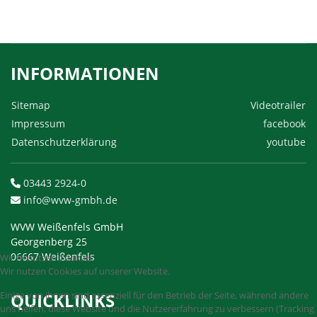
INFORMATIONEN
Sitemap
Videotrailer
Impressum
facebook
Datenschutzerklärung
youtube
03443 2924-0
info@wvw-gmbh.de
WVW Weißenfels GmbH
Georgenberg 25
06667 Weißenfels
Wir benutzen Cookies
Wir nutzen Cookies auf unserer Website.
Einige von ihnen sind essenziell für den Betrieb der Seite, während andere
QUICKLINKS
uns helfen, diese Website und die Nutzererfahrung zu verbessern (Tracking